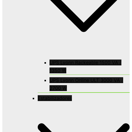
UPS Lyonn Rackeable 1500 VA /
1350 W
UPS Lyonn Online ULT 3000 VA /
2700 W
Estabilizadores