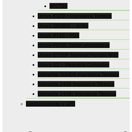
RFDT50
Urovo K329 – Impresora Térmica
Urovo SR5600 – Anillo
Urovo RT40 – PDA
Urovo P8100 Tablet empresarial
Urovo DT50P Terminal Portátil RFID
Urovo U2 – Wearable Computer
Gainscha GI3406 Impresora Térmica
Gainscha 2406 Impresora Térmica
Gainscha 2408t Impresora Térmica
Estabilizadores y UPS