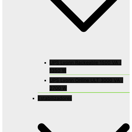
UPS Lyonn Rackeable 1500 VA /
1350 W
UPS Lyonn Online ULT 3000 VA /
2700 W
Estabilizadores